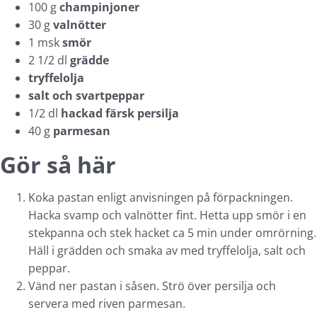
100 g
champinjoner
30 g
valnötter
1 msk
smör
2 1/2 dl
grädde
tryffelolja
salt och svartpeppar
1/2 dl
hackad färsk persilja
40 g
parmesan
Gör så här
Koka pastan enligt anvisningen på förpackningen.
Hacka svamp och valnötter fint. Hetta upp smör i en
stekpanna och stek hacket ca 5 min under omrörning.
Häll i grädden och smaka av med tryffelolja, salt och
peppar.
Vänd ner pastan i såsen. Strö över persilja och
servera med riven parmesan.