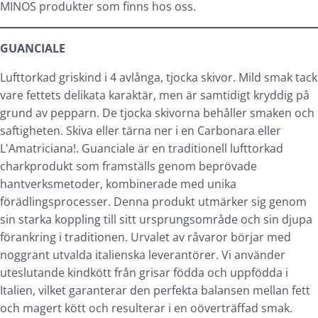
MINOS produkter som finns hos oss.
GUANCIALE
Lufttorkad griskind i 4 avlånga, tjocka skivor. Mild smak tack
vare fettets delikata karaktär, men är samtidigt kryddig på
grund av pepparn. De tjocka skivorna behåller smaken och
saftigheten. Skiva eller tärna ner i en Carbonara eller
L'Amatriciana!. Guanciale är en traditionell lufttorkad
charkprodukt som framställs genom beprövade
hantverksmetoder, kombinerade med unika
förädlingsprocesser. Denna produkt utmärker sig genom
sin starka koppling till sitt ursprungsområde och sin djupa
förankring i traditionen. Urvalet av råvaror börjar med
noggrant utvalda italienska leverantörer. Vi använder
uteslutande kindkött från grisar födda och uppfödda i
Italien, vilket garanterar den perfekta balansen mellan fett
och magert kött och resulterar i en oöverträffad smak.