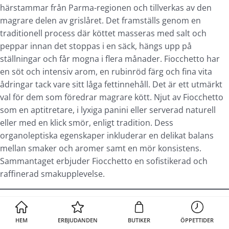
härstammar från Parma-regionen och tillverkas av den
magrare delen av grislåret. Det framställs genom en
traditionell process där köttet masseras med salt och
peppar innan det stoppas i en säck, hängs upp på
ställningar och får mogna i flera månader. Fiocchetto har
en söt och intensiv arom, en rubinröd färg och fina vita
ådringar tack vare sitt låga fettinnehåll. Det är ett utmärkt
val för dem som föredrar magrare kött. Njut av Fiocchetto
som en aptitretare, i lyxiga panini eller serverad naturell
eller med en klick smör, enligt tradition. Dess
organoleptiska egenskaper inkluderar en delikat balans
mellan smaker och aromer samt en mör konsistens.
Sammantaget erbjuder Fiocchetto en sofistikerad och
raffinerad smakupplevelse.
SALAME AL FINOCCHIO
HEM
ERBJUDANDEN
BUTIKER
ÖPPETTIDER
Tunt skivad salami med fänkålsfrön. Mjuk, smulig