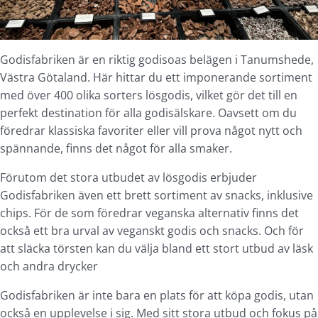
Godisfabriken är en riktig godisoas belägen i Tanumshede,
Västra Götaland. Här hittar du ett imponerande sortiment
med över 400 olika sorters lösgodis, vilket gör det till en
perfekt destination för alla godisälskare. Oavsett om du
föredrar klassiska favoriter eller vill prova något nytt och
spännande, finns det något för alla smaker.
Förutom det stora utbudet av lösgodis erbjuder
Godisfabriken även ett brett sortiment av snacks, inklusive
chips. För de som föredrar veganska alternativ finns det
också ett bra urval av veganskt godis och snacks. Och för
att släcka törsten kan du välja bland ett stort utbud av läsk
och andra drycker
Godisfabriken är inte bara en plats för att köpa godis, utan
också en upplevelse i sig. Med sitt stora utbud och fokus på