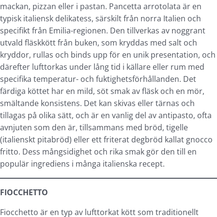
mackan, pizzan eller i pastan. Pancetta arrotolata är en
typisk italiensk delikatess, särskilt från norra Italien och
specifikt från Emilia-regionen. Den tillverkas av noggrant
utvald fläskkött från buken, som kryddas med salt och
kryddor, rullas och binds upp för en unik presentation, och
därefter lufttorkas under lång tid i källare eller rum med
specifika temperatur- och fuktighetsförhållanden. Det
färdiga köttet har en mild, söt smak av fläsk och en mör,
smältande konsistens. Det kan skivas eller tärnas och
tillagas på olika sätt, och är en vanlig del av antipasto, ofta
avnjuten som den är, tillsammans med bröd, tigelle
(italienskt pitabröd) eller ett friterat degbröd kallat gnocco
fritto. Dess mångsidighet och rika smak gör den till en
populär ingrediens i många italienska recept.
FIOCCHETTO
Fiocchetto är en typ av lufttorkat kött som traditionellt