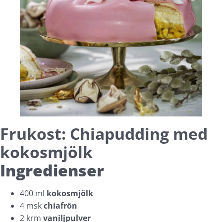
Frukost: Chiapudding med
kokosmjölk
Ingredienser
400 ml
kokosmjölk
4 msk
chiafrön
2 krm
vaniljpulver