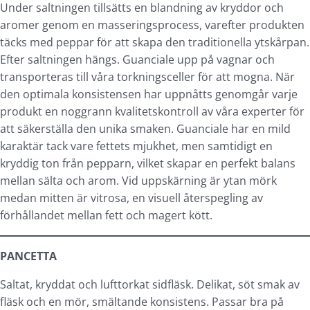
Under saltningen tillsätts en blandning av kryddor och
aromer genom en masseringsprocess, varefter produkten
täcks med peppar för att skapa den traditionella ytskårpan.
Efter saltningen hängs. Guanciale upp på vagnar och
transporteras till våra torkningsceller för att mogna. När
den optimala konsistensen har uppnåtts genomgår varje
produkt en noggrann kvalitetskontroll av våra experter för
att säkerställa den unika smaken. Guanciale har en mild
karaktär tack vare fettets mjukhet, men samtidigt en
kryddig ton från pepparn, vilket skapar en perfekt balans
mellan sälta och arom. Vid uppskärning är ytan mörk
medan mitten är vitrosa, en visuell återspegling av
förhållandet mellan fett och magert kött.
PANCETTA
Saltat, kryddat och lufttorkat sidfläsk. Delikat, söt smak av
fläsk och en mör, smältande konsistens. Passar bra på