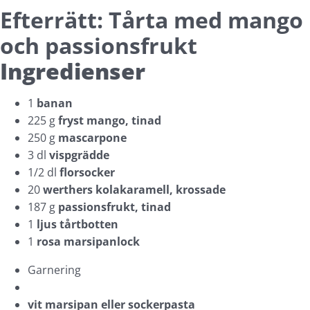
Efterrätt: Tårta med mango
och passionsfrukt
Ingredienser
1
banan
225 g
fryst mango, tinad
250 g
mascarpone
3 dl
vispgrädde
1/2 dl
florsocker
20
werthers kolakaramell, krossade
187 g
passionsfrukt, tinad
1
ljus tårtbotten
1
rosa marsipanlock
Garnering
vit marsipan eller sockerpasta