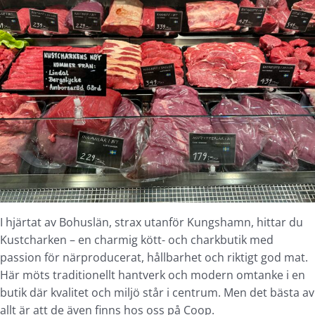
I hjärtat av Bohuslän, strax utanför Kungshamn, hittar du
Kustcharken – en charmig kött- och charkbutik med
passion för närproducerat, hållbarhet och riktigt god mat.
Här möts traditionellt hantverk och modern omtanke i en
butik där kvalitet och miljö står i centrum. Men det bästa av
allt är att de även finns hos oss på Coop.