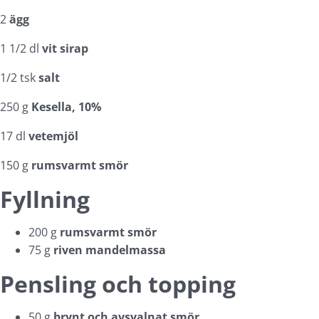
2
ägg
1 1/2 dl
vit sirap
1/2 tsk
salt
250 g
Kesella, 10%
17 dl
vetemjöl
150 g
rumsvarmt smör
Fyllning
200 g
rumsvarmt smör
75 g
riven mandelmassa
Pensling och topping
50 g
brynt och avsvalnat smör