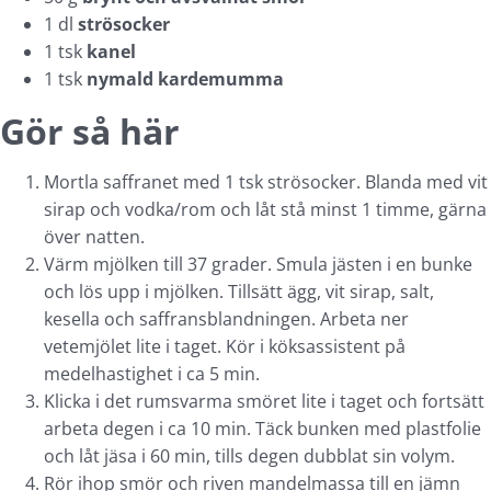
1 dl
strösocker
1 tsk
kanel
1 tsk
nymald kardemumma
Gör så här
Mortla saffranet med 1 tsk strösocker. Blanda med vit
sirap och vodka/rom och låt stå minst 1 timme, gärna
över natten.
Värm mjölken till 37 grader. Smula jästen i en bunke
och lös upp i mjölken. Tillsätt ägg, vit sirap, salt,
kesella och saffransblandningen. Arbeta ner
vetemjölet lite i taget. Kör i köksassistent på
medelhastighet i ca 5 min.
Klicka i det rumsvarma smöret lite i taget och fortsätt
arbeta degen i ca 10 min. Täck bunken med plastfolie
och låt jäsa i 60 min, tills degen dubblat sin volym.
Rör ihop smör och riven mandelmassa till en jämn