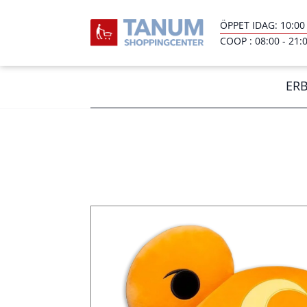
ÖPPET IDAG:
10:00
COOP :
08:00
-
21:
ER