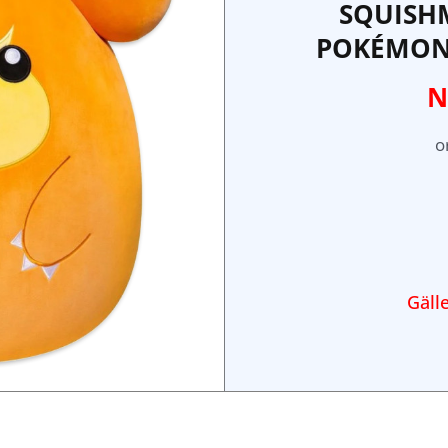
SQUISH
POKÉMON 
N
o
Gälle