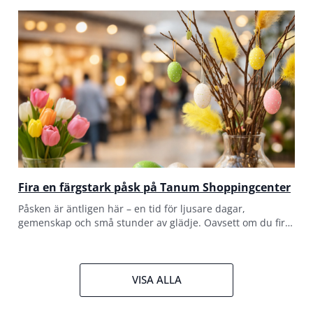
Fira en färgstark påsk på Tanum Shoppingcenter
Påsken är äntligen här – en tid för ljusare dagar,
gemenskap och små stunder av glädje. Oavsett om du firar
med familj, vänner eller bara vill unna dig något extra
VISA ALLA