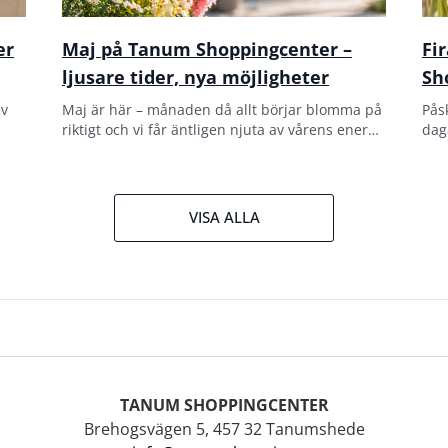
er
Maj på Tanum Shoppingcenter –
Fi
ljusare tider, nya möjligheter
Sh
av
Maj är här – månaden då allt börjar blomma på
Påsk
riktigt och vi får äntligen njuta av vårens energi
dag
fullt ut.
Oav
bar
VISA ALLA
TANUM SHOPPINGCENTER
Brehogsvägen 5, 457 32 Tanumshede