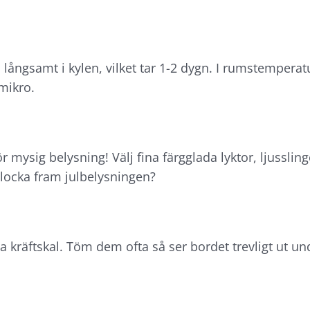
as långsamt i kylen, vilket tar 1-2 dygn. I rumstempera
 mikro.
 mysig belysning! Välj fina färgglada lyktor, ljussling
plocka fram julbelysningen?
lla kräftskal. Töm dem ofta så ser bordet trevligt ut u