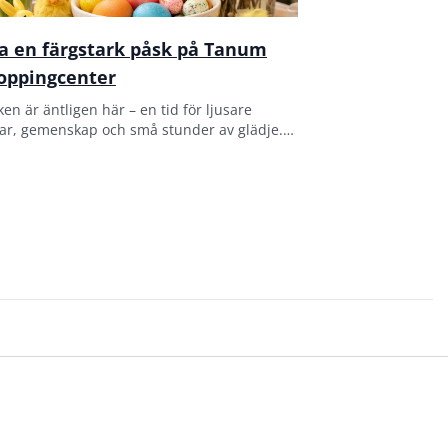
ra en färgstark påsk på Tanum
oppingcenter
en är äntligen här – en tid för ljusare
ar, gemenskap och små stunder av glädje.
sett om du firar med familj, vänner eller
a vill unna dig något extra