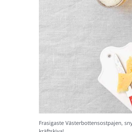
Frasigaste Västerbottensostpajen, sny
kräftskiva!