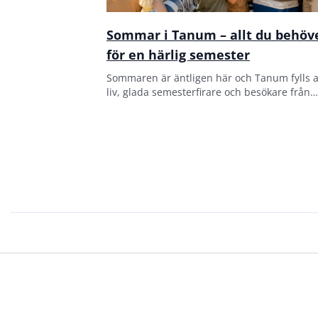
Sommar i Tanum – allt du behöv
för en härlig semester
Sommaren är äntligen här och Tanum fylls 
liv, glada semesterfirare och besökare från
både när och fjärran.