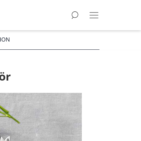
TION
ör