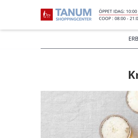
ÖPPET IDAG:
10:00
COOP :
08:00
-
21:
ER
K