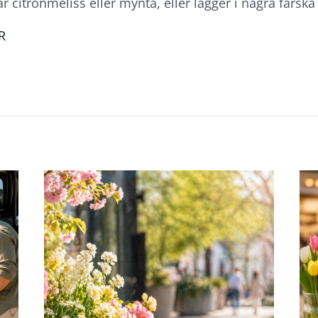
r citronmeliss eller mynta, eller lägger i några färska
R