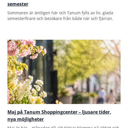
semester
Sommaren är äntligen här och Tanum fylls av liv, glada
semesterfirare och besökare från både när och fjärran.
Maj på Tanum Shoppingcenter – ljusare tider,
nya möjligheter
Maj är här – månaden då allt börjar blomma på riktigt och