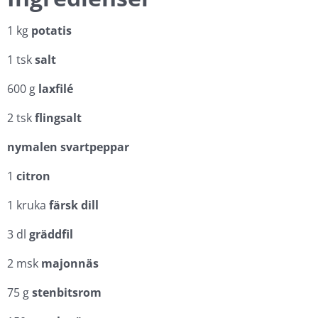
1 kg
potatis
1 tsk
salt
600 g
laxfilé
2 tsk
flingsalt
nymalen svartpeppar
1
citron
1 kruka
färsk dill
3 dl
gräddfil
2 msk
majonnäs
75 g
stenbitsrom