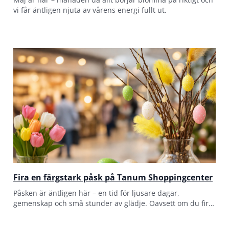
vi får äntligen njuta av vårens energi fullt ut.
Fira en färgstark påsk på Tanum Shoppingcenter
Påsken är äntligen här – en tid för ljusare dagar,
gemenskap och små stunder av glädje. Oavsett om du firar
med familj, vänner eller bara vill unna dig något extra