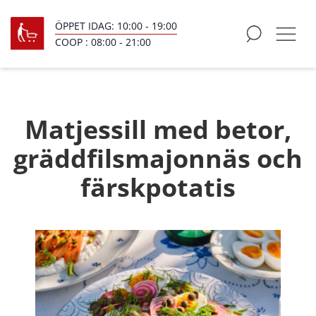
ÖPPET IDAG:
10:00
-
19:00
COOP :
08:00
-
21:00
Matjessill med betor,
gräddfilsmajonnäs och
färskpotatis