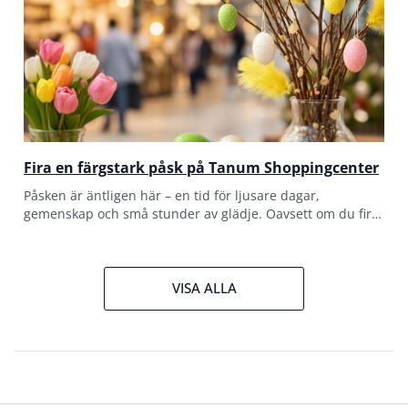
Fira en färgstark påsk på Tanum Shoppingcenter
Påsken är äntligen här – en tid för ljusare dagar,
gemenskap och små stunder av glädje. Oavsett om du firar
med familj, vänner eller bara vill unna dig något extra
VISA ALLA