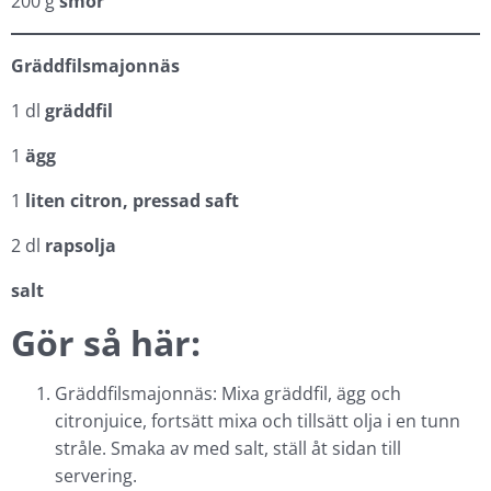
200 g
smör
Gräddfilsmajonnäs
1 dl
gräddfil
1
ägg
1
liten citron, pressad saft
2 dl
rapsolja
salt
Gör så här:
Gräddfilsmajonnäs: Mixa gräddfil, ägg och
citronjuice, fortsätt mixa och tillsätt olja i en tunn
stråle. Smaka av med salt, ställ åt sidan till
servering.