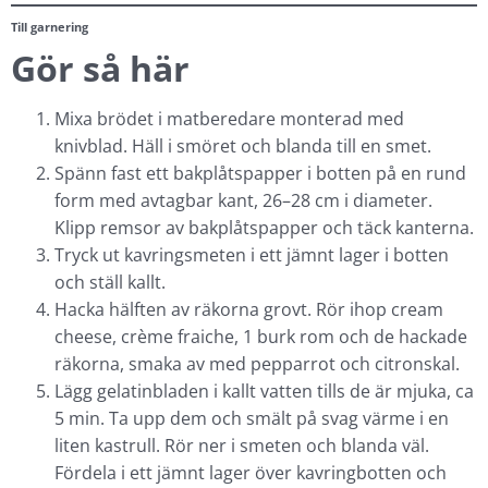
Till garnering
Gör så här
Mixa brödet i matberedare monterad med
knivblad. Häll i smöret och blanda till en smet.
Spänn fast ett bakplåtspapper i botten på en rund
form med avtagbar kant, 26–28 cm i diameter.
Klipp remsor av bakplåtspapper och täck kanterna.
Tryck ut kavringsmeten i ett jämnt lager i botten
och ställ kallt.
Hacka hälften av räkorna grovt. Rör ihop cream
cheese, crème fraiche, 1 burk rom och de hackade
räkorna, smaka av med pepparrot och citronskal.
Lägg gelatinbladen i kallt vatten tills de är mjuka, ca
5 min. Ta upp dem och smält på svag värme i en
liten kastrull. Rör ner i smeten och blanda väl.
Fördela i ett jämnt lager över kavringbotten och