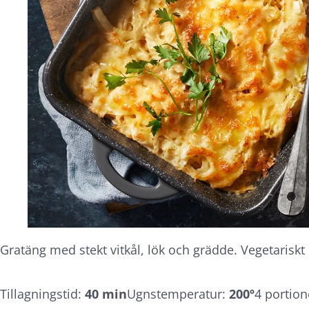
Gratäng med stekt vitkål, lök och grädde. Vegetariskt o
Tillagningstid:
40 min
Ugnstemperatur:
200º
4 portion