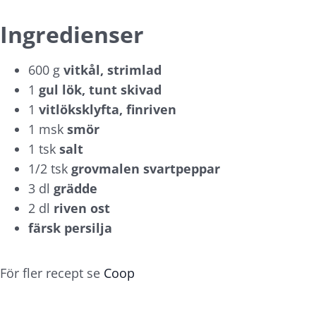
Ingredienser
600 g
vitkål, strimlad
1
gul lök, tunt skivad
1
vitlöksklyfta, finriven
1 msk
smör
1 tsk
salt
1/2 tsk
grovmalen svartpeppar
3 dl
grädde
2 dl
riven ost
färsk persilja
För fler recept se
Coop